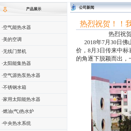
公司新闻
产品展示
热烈祝贺！！
·空气能热水器
热烈祝
·美的空调
2018
年
7
月
30
日佛
价，8月3日传来中
·无线门禁机
的角逐下脱颖而出，
·太阳能集热器
·空气源热泵热水器
·不锈钢水箱
·家用太阳能热水器
·燃油(气)热水炉
·中央热水系统