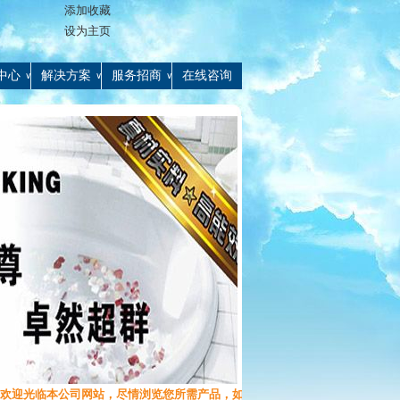
添加收藏
设为主页
中心
解决方案
服务招商
在线咨询
∨
∨
∨
欢迎光临本公司网站，尽情浏览您所需产品，如有疑问可致电13702740108！