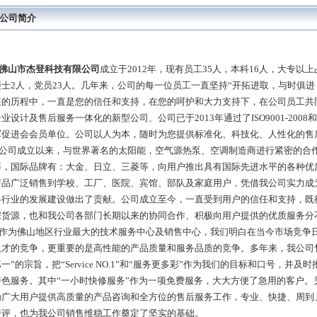
公司简介
佛山市杰登科技有限公司
成立于2012年，现有员工35人，本科16人，大专以上
硕士2人，党员23人。几年来，公司的每一位员工一直坚持“开拓进取，与时俱
展的历程中，一直是您的信任和支持，在您的呵护和大力支持下，在公司员工共
业设计及售后服务一体化的新型公司、公司已于2013年通过了ISO9001-2008和I
军促进会会员单位。公司以人为本，随时为您提供标准化、科技化、人性化的售
公司成立以来，与世界著名的太阳能，空气源热泵、空调制造商进行紧密的合
等，国际品牌有：大金、日立、三菱等，向用户推出具有国际先进水平的各种优
产品广泛销售到学校、工厂、医院、宾馆、部队及家庭用户，凭借我公司实力成
各行业的发展建设做出了贡献。公司成立至今，一直受到用户的信任和支持，既
宗货源，也和我公司各部门长期以来的协同合作、积极向用户提供的优质服务分
作为佛山地区行业最大的技术服务中心及销售中心，我们明白在当今市场竞争
人才的竞争，更重要的是高性能的产品质量和服务品质的竞争。多年来，我公司
一”的宗旨，把“Service NO.1”和“服务更多彩”作为我们的目标和口号，并
特色服务。其中“一小时快修服务”作为一项免费服务，大大方便了急用的客户。
为广大用户提供高质量的产品咨询和全方位的售后服务工作，专业、快捷、周到
好评，也为我公司销售维稳工作奠定了坚实的基础。