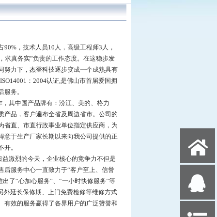
占90%，技术人员10人，高级工程师3人，
进，求真务实”负责的工作态度。在这稳步发
同努力下，杰登科技逐步变成一个成熟具有
SO14001：2004认证,是佛山市首届爱国拥
后服务。
作，其中国产品牌有：汾江、美的、格力
质产品，客户遍布全省及周边省市。公司的
为省直、市直行政事业单位指定供应商，为
得意于生产厂家长期以来向我公司提供的正
X
不开。
日益激烈的今天，企业核心的竞争力不但是
售后服务中心一直致力于“客户至上、信誉
Q
及时推出了“心加心服务”、“一小时快修服务”等
另外延长保修期、上门免费检修等维修方式
、有效的服务赢得了各界用户的广泛赞誉和